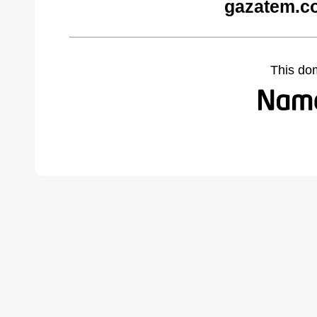
gazatem.c
This do